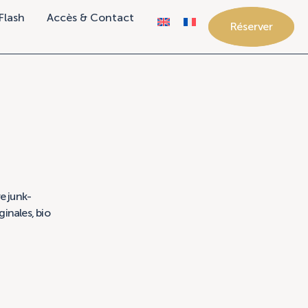
Flash
Accès & Contact
Réserver
e junk-
inales, bio