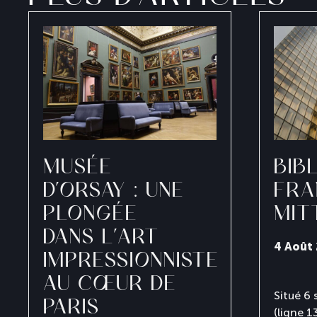
MUSÉE
BIB
D’ORSAY : UNE
FRA
PLONGÉE
MIT
DANS L’ART
4 Août
IMPRESSIONNISTE
AU CŒUR DE
Situé 6 
PARIS
(ligne 1