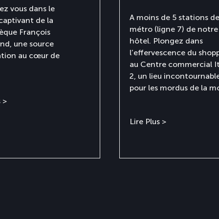
z vous dans le
A moins de 5 stations d
aptivant de la
métro (ligne 7) de notre
hèque François
hôtel. Plongez dans
and, une source
l’effervescence du shop
ation au cœur de
au Centre commercial It
2, un lieu incontournabl
pour les mordus de la m
s >
Lire Plus >