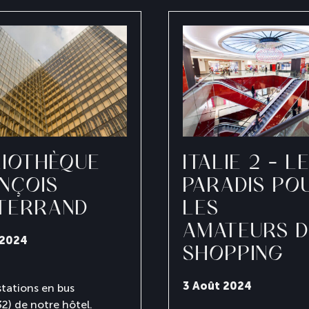
LIOTHÈQUE
ITALIE 2 – LE
NÇOIS
PARADIS PO
TERRAND
LES
AMATEURS D
 2024
SHOPPING
3 Août 2024
stations en bus
32) de notre hôtel.